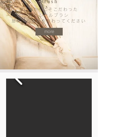
Brush
​プロだからこそこだわった
オ
リジナルブラシ
是非その感触を味わってください
more