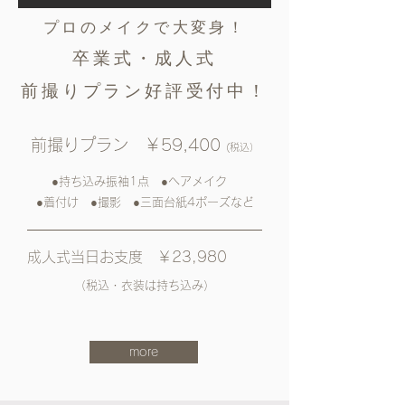
プロのメイクで大変身！
卒業式・成人式
前撮りプラン好評受付中！
前撮りプラン ￥59,400
(税込）
●持ち込み振袖1点 ●ヘアメイク
●着付け ●撮影 ●三面台紙4ポーズなど
成人式当日お支度 ￥23,980
（税込・衣装は持ち込み）
more