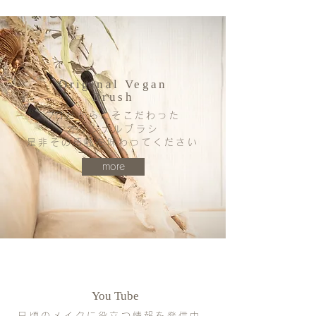
Original Vegan
Brush
​プロだからこそこだわった
オ
リジナルブラシ
是非その感触を味わってください
more
You Tube
日頃のメイクに役立つ情報を発信中、